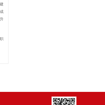
建
成
升
职