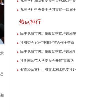
设专门委员会第一次全体会议暨重点
九三学社湖南省委员会举办2023年度
调研课题开题报告会召开
参政议政骨干社员培训班
九三学社中央关于学习贯彻十四届全
国人大一次会议和全国政协十四届一
热点排行
次会议精神的决议
民主党派市级组织政治交接培训班第
二期学员开展“社史+红色”主题教育
社省委会召开“中非经贸合作全链条
现场教学活动
法律风险预警与防控机制研究”课题
民主党派市级组织政治交接培训班学
术
调研座谈会
员到社省委会机关开展现场教学
社湖南师范大学委员会开展“参政为
公献良策 九区合作办实事”主题活动
省直经贸支社、省直水利水电支社赴
员
醴陵市开展学习调研活动
湘