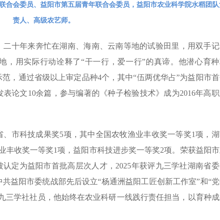
联合会委员、益阳市第五届青年联合会委员，益阳市农业科学院水稻团队
责人、高级农艺师。
，二十年来奔忙在湖南、海南、云南等地的试验田里，用双手记
地，用实际行动诠释了“干一行，爱一行”的真谛。他潜心育种
示范，通过省级以上审定品种4个，其中“伍两优华占”为益阳市首
表论文10余篇，参与编著的《种子检验技术》成为2016年高职
省、市科技成果奖5项，其中全国农牧渔业丰收奖一等奖1项，湖
业丰收奖一等奖1项，益阳市科技进步奖一等奖2项。荣获益阳市
被认定为益阳市首批高层次人才，2025年获评九三学社湖南省委
中共益阳市委统战部先后设立“杨通洲益阳工匠创新工作室”和“党
为九三学社社员，他始终在农业科研一线践行责任担当，以育种成