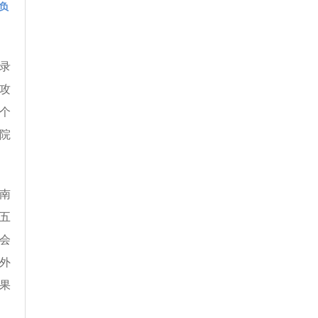
负
录
攻
个
院
南
五
会
外
果