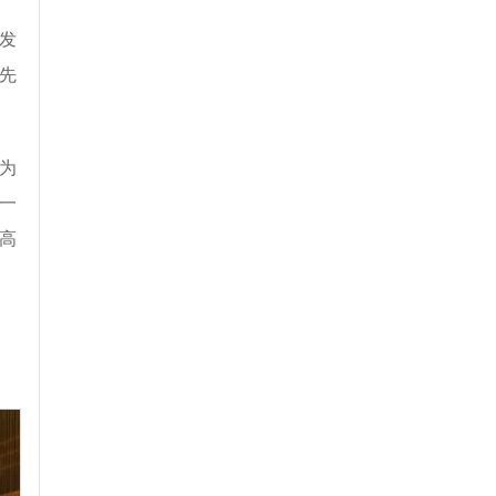
发
先
为
一
高