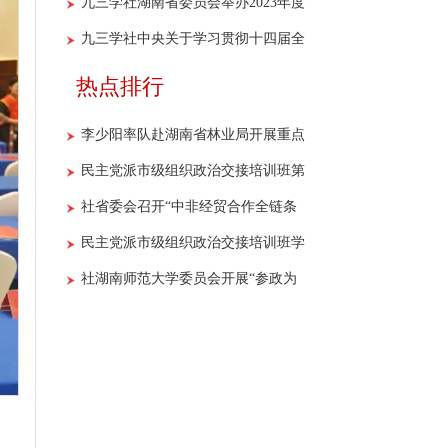
设专门委员会第一次全体会议暨重点
九三学社湖南省委员会举办2023年度
调研课题开题报告会召开
参政议政骨干社员培训班
九三学社中央关于学习贯彻十四届全
国人大一次会议和全国政协十四届一
热点排行
次会议精神的决议
李少阳率队赴湖南省林业局开展重点
课题调研
民主党派市级组织政治交接培训班第
二期学员开展“社史+红色”主题教育
社省委会召开“中非经贸合作全链条
现场教学活动
法律风险预警与防控机制研究”课题
民主党派市级组织政治交接培训班学
调研座谈会
员到社省委会机关开展现场教学
社湖南师范大学委员会开展“参政为
公献良策 九区合作办实事”主题活动