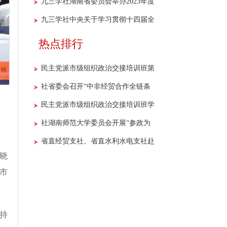
设专门委员会第一次全体会议暨重点
九三学社湖南省委员会举办2023年度
调研课题开题报告会召开
参政议政骨干社员培训班
九三学社中央关于学习贯彻十四届全
国人大一次会议和全国政协十四届一
热点排行
次会议精神的决议
民主党派市级组织政治交接培训班第
二期学员开展“社史+红色”主题教育
社省委会召开“中非经贸合作全链条
现场教学活动
法律风险预警与防控机制研究”课题
民主党派市级组织政治交接培训班学
调研座谈会
员到社省委会机关开展现场教学
社湖南师范大学委员会开展“参政为
公献良策 九区合作办实事”主题活动
省直经贸支社、省直水利水电支社赴
晓
醴陵市开展学习调研活动
市
持