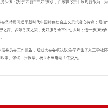
党队伍；践行“四新”“三好”要求，在履职尽责中展现新作为，为
委会坚持用习近平新时代中国特色社会主义思想凝心铸魂；紧扣“
睿智之言、多献务实之策，更好服务全市中心大局；进一步加强自
象。
六届委员会工作报告，通过大会各项决议;选举产生了九三学社怀
周铁墩、张斌、张振华、杨世君当选副主任委员。