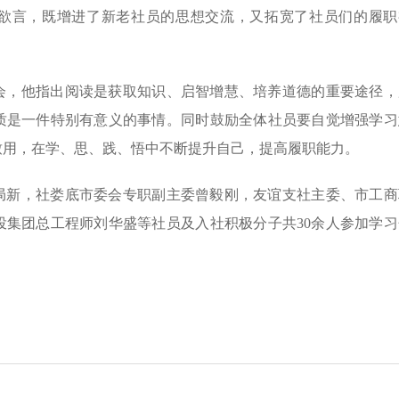
欲言，既增进了新老社员的思想交流，又拓宽了社员们的履职
会，他指出阅读是获取知识、启智增慧、培养道德的重要途径，
质是一件特别有意义的事情。同时鼓励全体社员要自觉增强学习
致用，在学、思、践、悟中不断提升自己，提高履职能力。
局新，社娄底市委会专职副主委曾毅刚，友谊支社主委、市工商
投集团总工程师刘华盛等社员及入社积极分子共30余人参加学习