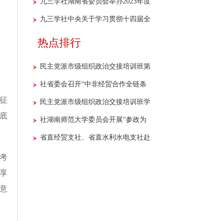
设专门委员会第一次全体会议暨重点
九三学社湖南省委员会举办2023年度
调研课题开题报告会召开
参政议政骨干社员培训班
九三学社中央关于学习贯彻十四届全
国人大一次会议和全国政协十四届一
热点排行
次会议精神的决议
民主党派市级组织政治交接培训班第
二期学员开展“社史+红色”主题教育
社省委会召开“中非经贸合作全链条
征
现场教学活动
法律风险预警与防控机制研究”课题
民主党派市级组织政治交接培训班学
娄底
调研座谈会
员到社省委会机关开展现场教学
社湖南师范大学委员会开展“参政为
公献良策 九区合作办实事”主题活动
省直经贸支社、省直水利水电支社赴
醴陵市开展学习调研活动
考
享
意